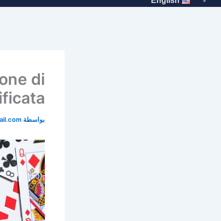
English
one di
ficata
بواسطة
il.com