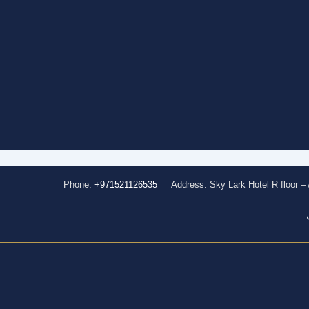
Phone:
+971521126535
Address: Sky Lark Hotel R floor – A