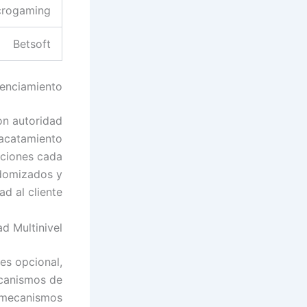
crogaming
Betsoft
cenciamiento
on autoridad
 acatamiento
cciones cada
ndomizados y
 al cliente.
d Multinivel
res opcional,
ecanismos de
s mecanismos