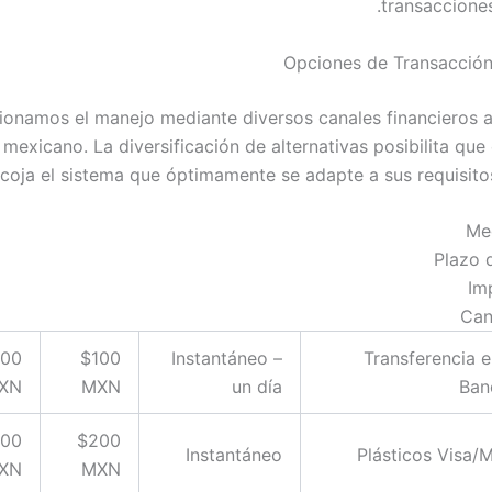
transacciones
Opciones de Transacción
ionamos el manejo mediante diversos canales financieros 
mexicano. La diversificación de alternativas posibilita que
coja el sistema que óptimamente se adapte a sus requisitos
Me
Plazo 
Im
Can
000
$100
Instantáneo –
Transferencia e
XN
MXN
un día
Ban
000
$200
Instantáneo
Plásticos Visa/
XN
MXN