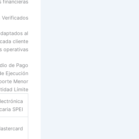
 financieras.
 Verificados
adaptados al
 cada cliente
 operativas.
dio de Pago
de Ejecución
porte Menor
tidad Límite
lectrónica
caria SPEI
Mastercard