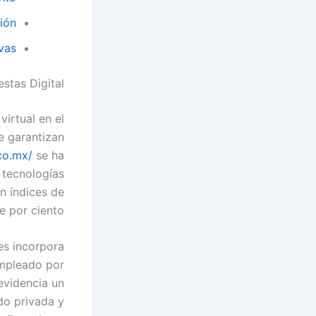
ión
vas
stas Digital
virtual en el
e garantizan
co.mx/
se ha
 tecnologías
n índices de
 por ciento.
es incorpora
empleado por
evidencia un
do privada y