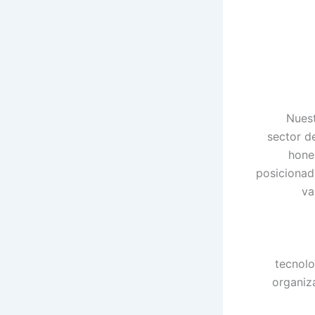
Nuest
sector d
hone
posicionad
va
tecnolo
organiz