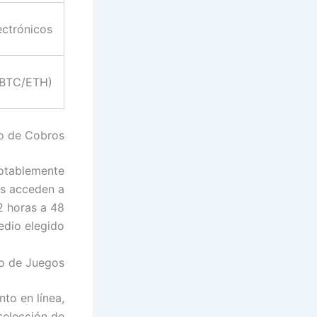
lectrónicos
(BTC/ETH)
o de Cobros
otablemente
das acceden a
2 horas a 48
dio elegido.
to de Juegos
to en línea,
selección de