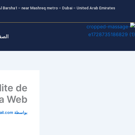
خطي
l Barsha1 – near Mashreq metro – Dubai – United Arab Emirates
لى
لمحتوى
الصف
ite de
la Web
بواسطة
il.com