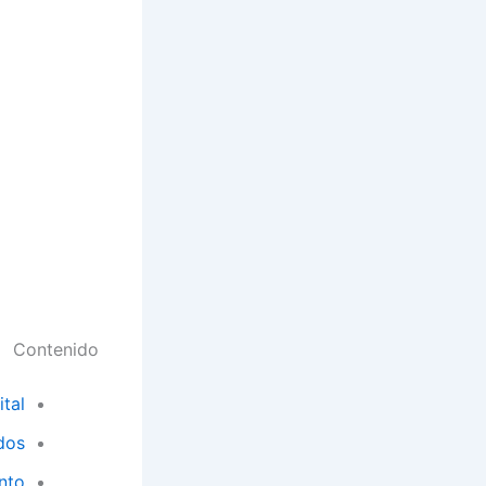
Contenido
tal
dos
nto