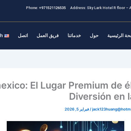
Phone:
+971521126535
Address: Sky Lark Hotel R floor – A
حة الرئيسية
حول
خدماتنا
فريق العمل
اتصل
sh
exico: El Lugar Premium de él
Diversión en 
jack123huang@hotma
/
فبراير 5, 2026