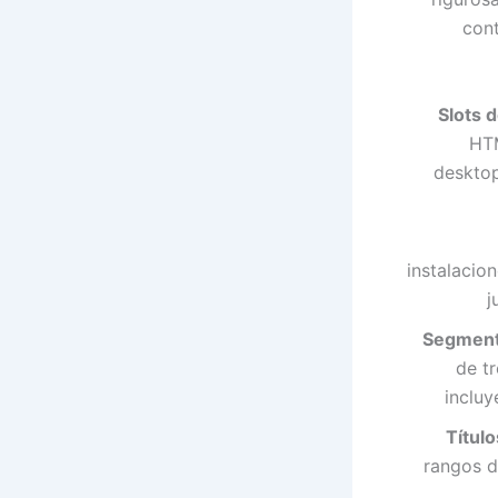
cont
Slots d
HTM
desktop
instalacio
j
Segmento
de tr
inclu
Título
rangos d