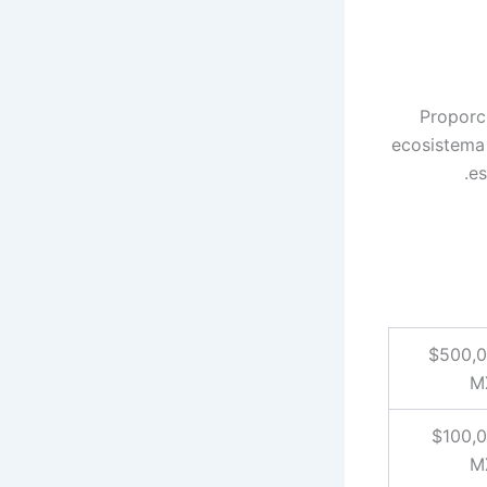
Proporc
ecosistema 
es
$500,
M
$100,
M