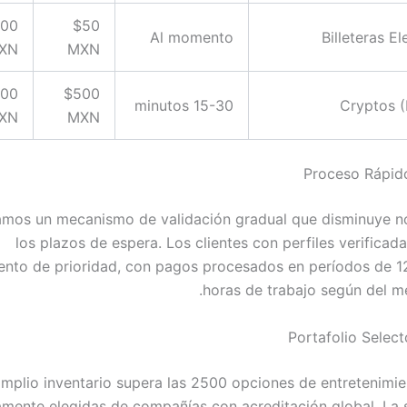
000
$50
Al momento
Billeteras E
XN
MXN
000
$500
15-30 minutos
Cryptos 
XN
MXN
Proceso Rápid
mos un mecanismo de validación gradual que disminuye n
los plazos de espera. Los clientes con perfiles verifica
nto de prioridad, con pagos procesados en períodos de 1
horas de trabajo según del me
Portafolio Selec
mplio inventario supera las 2500 opciones de entretenimien
amente elegidas de compañías con acreditación global. La 