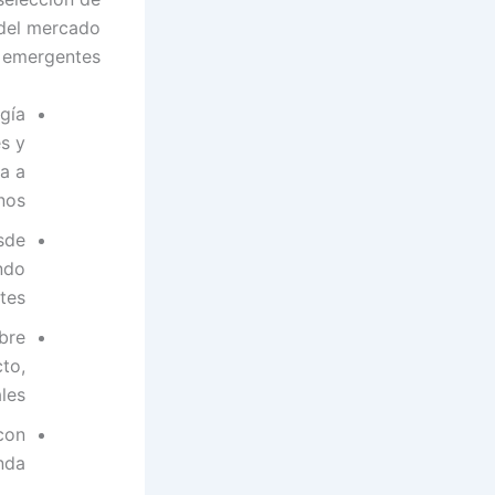
 del mercado
 emergentes.
gía
s y
a a
nos
sde
ndo
ntes
bre
cto,
les
con
nda