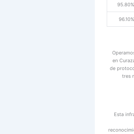
95.80
96.10
Operamos 
en Curaz
de protoco
tres
Esta inf
reconocimi