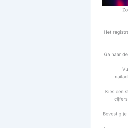
Zo
Het regist
Ga naar de 
Vu
mailad
Kies een s
cijfer
Bevestig je