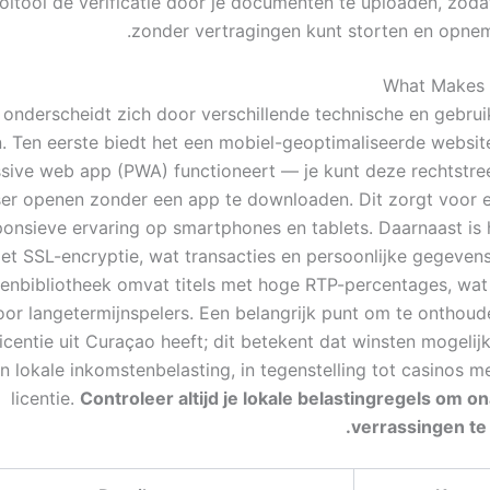
oltooi de verificatie door je documenten te uploaden, zoda
zonder vertragingen kunt storten en opnem
What Makes 
 onderscheidt zich door verschillende technische en gebrui
 Ten eerste biedt het een mobiel-geoptimaliseerde website
sive web app (PWA) functioneert — je kunt deze rechtstree
er openen zonder een app te downloaden. Dit zorgt voor e
ponsieve ervaring op smartphones en tablets. Daarnaast is 
et SSL-encryptie, wat transacties en persoonlijke gegeven
lenbibliotheek omvat titels met hoge RTP-percentages, wat
voor langetermijnspelers. Een belangrijk punt om te onthoude
licentie uit Curaçao heeft; dit betekent dat winsten mogelij
an lokale inkomstenbelasting, in tegenstelling tot casinos 
licentie.
Controleer altijd je lokale belastingregels om
verrassingen te