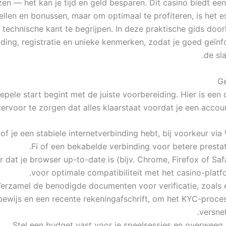
zen — het kan je tijd en geld besparen. Dit casino biedt ee
pellen en bonussen, maar om optimaal te profiteren, is het e
 technische kant te begrijpen. In deze praktische gids doo
ding, registratie en unieke kenmerken, zodat je goed geïn
de sl
Ge
epele start begint met de juiste voorbereiding. Hier is een
ervoor te zorgen dat alles klaarstaat voordat je een accou
of je een stabiele internetverbinding hebt, bij voorkeur via
Fi of een bekabelde verbinding voor betere prestat
 dat je browser up-to-date is (bijv. Chrome, Firefox of Saf
voor optimale compatibiliteit met het casino-platf
erzamel de benodigde documenten voor verificatie, zoals 
sbewijs en een recente rekeningafschrift, om het KYC-proce
versnel
Stel een budget vast voor je speelsessies en overweeg