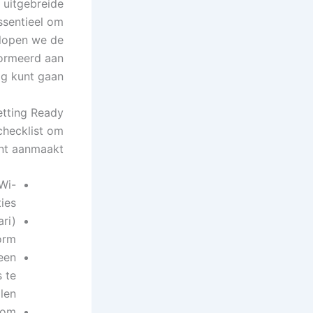
n uitgebreide
ssentieel om
rlopen we de
formeerd aan
ag kunt gaan.
tting Ready
 checklist om
nt aanmaakt:
 Wi-
ies.
ari)
orm.
een
s te
len.
 om