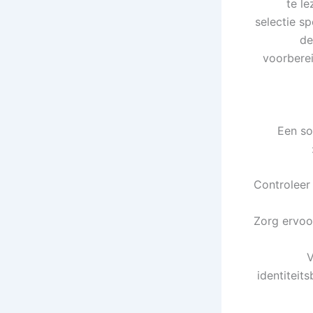
te le
selectie s
de
voorberei
Een so
Controleer 
Zorg ervoor
V
identiteit