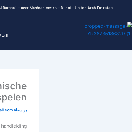
خطي
l Barsha1 – near Mashreq metro – Dubai – United Arab Emirates
لى
لمحتوى
الصف
nische
spelen
بواسطة
il.com
 handleiding