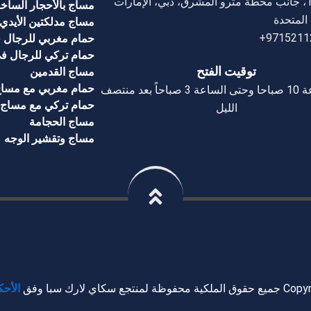
البرشا1، جانب محطة مترو المشرق، دبي، الإمارات
مساج بالأحجار الساخن
 المتحدة
مساج مدلكتين الأيدي ا
9715211
حمام مغربي للرجال 
حمام تركي للرجال ف
توقيت الفتح
مساج القدمين
حمام مغربي مع مساج
من الساعة 10 صباحا وحتى الساعة 3 صباحاً بعد منتصف
حمام تركي مع مساج
الليل
مساج الحجامة
مساج وتقشير الوجه
تجع سكاي لارك سبا وفق
الأح