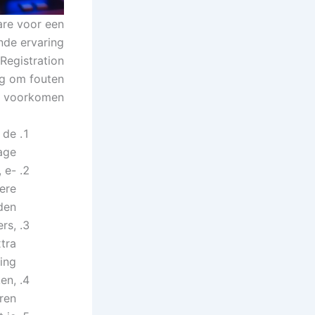
are voor een
nde ervaring.
Registration
ig om fouten
e voorkomen:
n de
ge.
, e-
ere
en.
rs,
tra
ing.
ken,
ren.