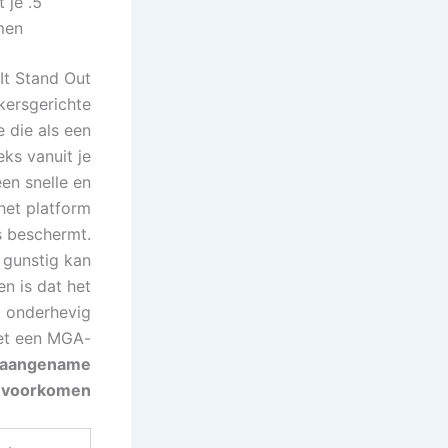
t je
en.
It Stand Out
kersgerichte
 die als een
ks vanuit je
en snelle en
het platform
s beschermt.
 gunstig kan
n is dat het
k onderhevig
met een MGA-
 onaangename
 voorkomen.