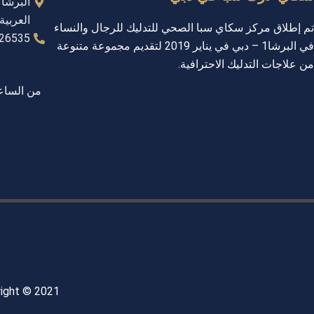
العربية
تم إطلاق مركز سكاي سبا الصحي للتدليك للرجال والنساء
26535+
في البرشا1 – دبي في يناير 2019 لتقديم مجموعة متنوعة
من علاجات التدليك الاحترافية.
Copyright © 2021 جميع حقوق الملكية محفوظة لمن