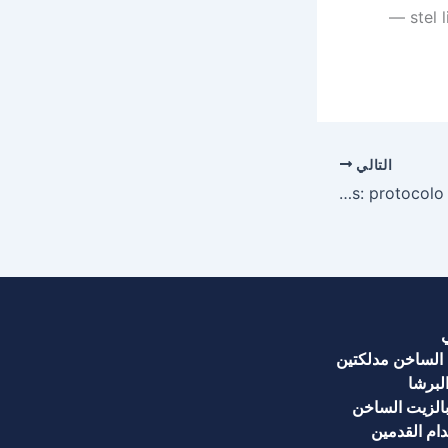
— stel 
التالي
Cómo aprovechar los bonos de LeoVegas: protocolo técnico paso a paso
 الساخن مدلكتين
لبرشا
الزيت الساخن
ام القدمين