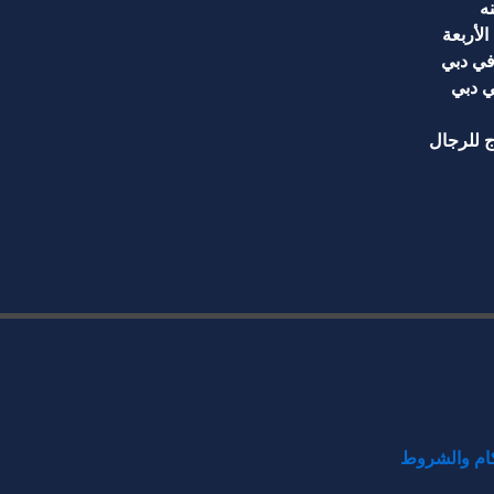
ه
لأربعة
في دبي
ي دبي
 للرجال
كام والشروط