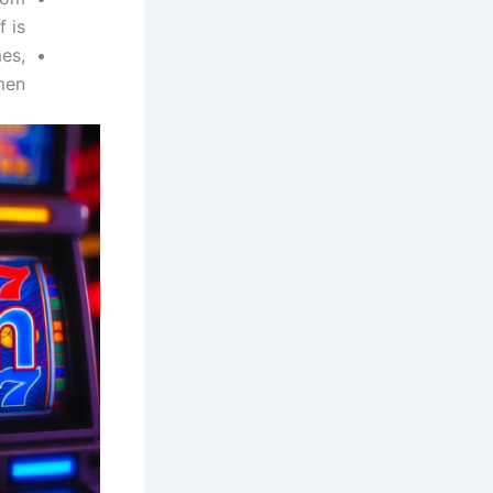
 is.
es,
en.