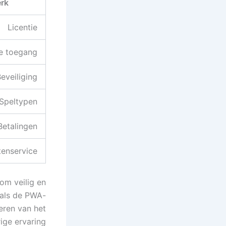
rk
Licentie
e toegang
eveiliging
Speltypen
Betalingen
tenservice
om veilig en
oals de PWA-
teren van het
ige ervaring