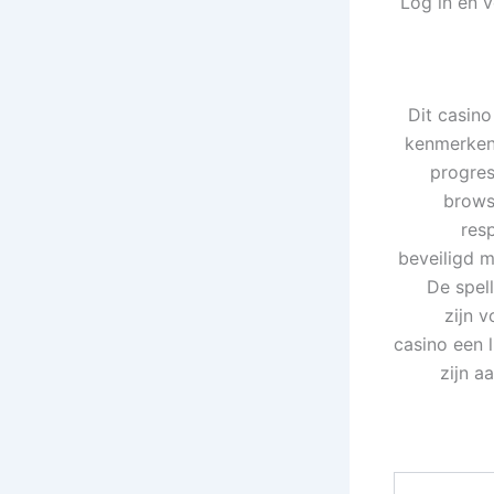
Log in en v
Dit casino
kenmerken.
progres
brows
res
beveiligd m
De spel
zijn 
casino een 
zijn a