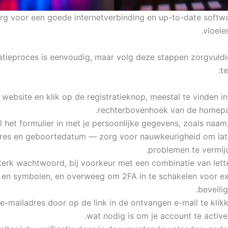
rg voor een goede internetverbinding en up-to-date softw
vloeie
ratieproces is eenvoudig, maar volg deze stappen zorgvuld
t
website en klik op de registratieknop, meestal te vinden i
rechterbovenhoek van de homepa
l het formulier in met je persoonlijke gegevens, zoals naam
res en geboortedatum — zorg voor nauwkeurigheid om lat
problemen te vermijd
terk wachtwoord, bij voorkeur met een combinatie van lette
s en symbolen, en overweeg om 2FA in te schakelen voor ex
beveilig
 e-mailadres door op de link in de ontvangen e-mail te klik
wat nodig is om je account te active