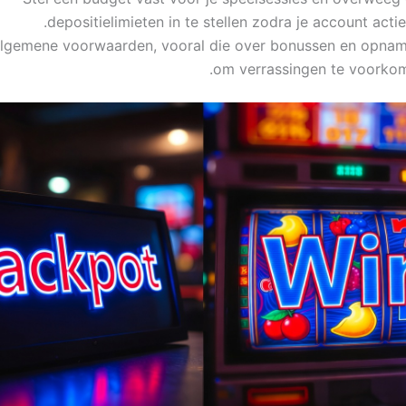
depositielimieten in te stellen zodra je account actief
algemene voorwaarden, vooral die over bonussen en opnam
om verrassingen te voorkom