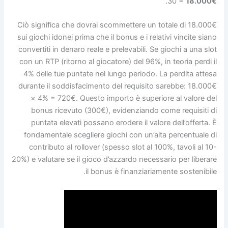
.
30 =
18.000€
Ciò significa che dovrai scommettere un totale di 18.000€
sui giochi idonei prima che il bonus e i relativi vincite siano
convertiti in denaro reale e prelevabili. Se giochi a una slot
con un RTP (ritorno al giocatore) del 96%, in teoria perdi il
4% delle tue puntate nel lungo periodo. La perdita attesa
durante il soddisfacimento del requisito sarebbe: 18.000€
× 4% = 720€. Questo importo è superiore al valore del
bonus ricevuto (300€), evidenziando come requisiti di
puntata elevati possano erodere il valore dell’offerta. È
fondamentale scegliere giochi con un’alta percentuale di
contributo al rollover (spesso slot al 100%, tavoli al 10-
20%) e valutare se il gioco d’azzardo necessario per liberare
il bonus è finanziariamente sostenibile.