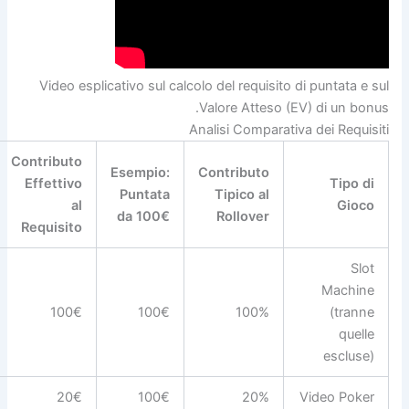
Video esplicativo sul calcolo del requisito di puntata e sul
Valore Atteso (EV) di un bonus.
Analisi Comparativa dei Requisiti
Contributo
Esempio:
Contributo
Effettivo
Tipo di
Puntata
Tipico al
al
Gioco
da 100€
Rollover
Requisito
Slot
Machine
100€
100€
100%
(tranne
quelle
escluse)
20€
100€
20%
Video Poker