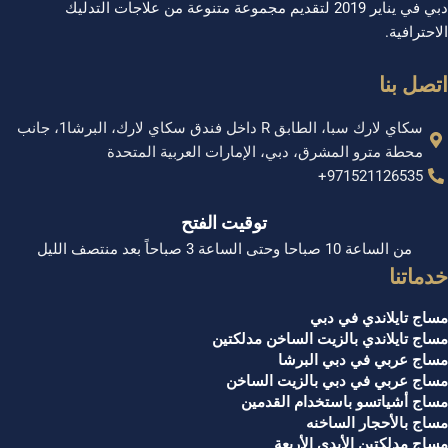
دبي في يناير 2019 لتقديم مجموعة متنوعة من علاجات التدليك
لاحترافية.
تصل بنا
سكاي لارك سبا، الطابق R داخل فندق سكاي لارك، البرشا1، جانب
محطة مترو المشرق، دبي، الإمارات العربية المتحدة
971521126535+
توقيت الفتح
من الساعة 10 صباحا وحتى الساعة 3 صباحاً بعد منتصف الليل
دماتنا
ساج تايلاندي في دبي
ساج تايلاندي بالزيت الساخن مدلكتين
ساج عربي في دبي البرشا
ساج عربي في دبي بالزيت الساخن
ساج أشياتسو باستخدام القدمين
ساج بالأحجار الساخنه
ساج مدلكتين الأيدي الأربعة