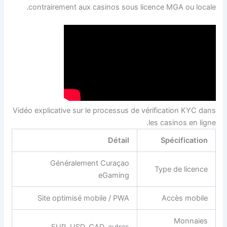
contrairement aux casinos sous licence MGA ou locale.
Vidéo explicative sur le processus de vérification KYC dans
les casinos en ligne.
Détail
Spécification
Généralement Curaçao
Type de licence
eGaming
Site optimisé mobile / PWA
Accès mobile
Monnaies