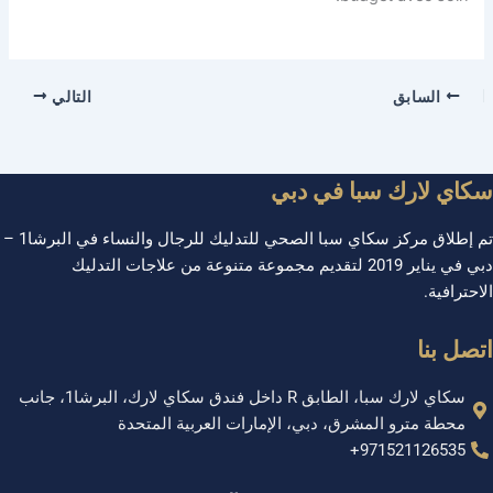
السابق
التالي
سكاي لارك سبا في دبي
تم إطلاق مركز سكاي سبا الصحي للتدليك للرجال والنساء في البرشا1 –
دبي في يناير 2019 لتقديم مجموعة متنوعة من علاجات التدليك
الاحترافية.
اتصل بنا
سكاي لارك سبا، الطابق R داخل فندق سكاي لارك، البرشا1، جانب
محطة مترو المشرق، دبي، الإمارات العربية المتحدة
971521126535+