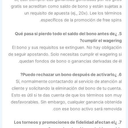
gra
5
El 
de se
S
cli
Est
des
7.