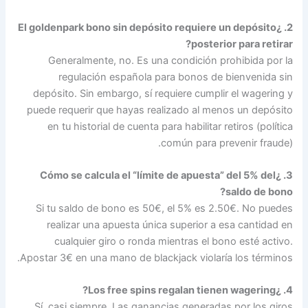
2. ¿E
de
pue
S
Apost
Sí