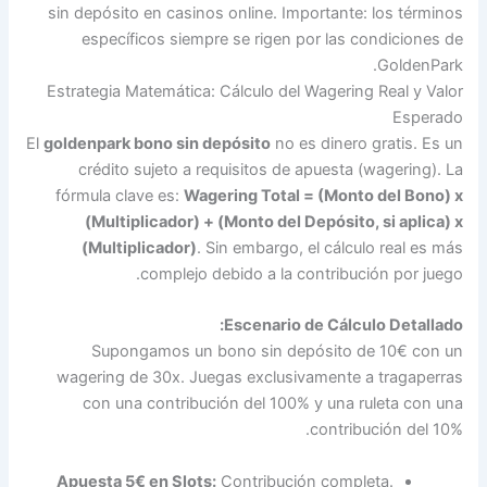
si
Est
El
gol
f
w
A