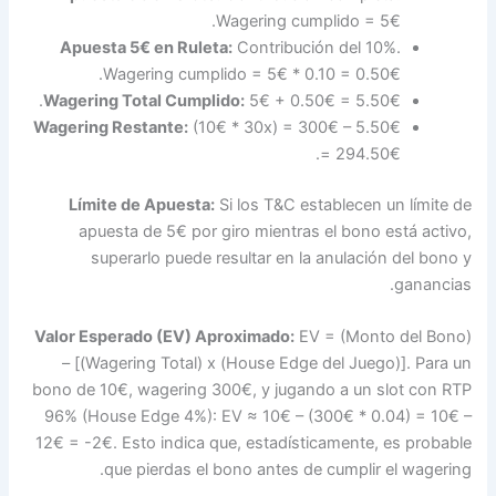
A
Wag
Wage
Valo
–
bono
96%
12€ 