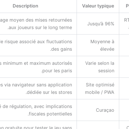
Description
Valeur typique
P
age moyen des mises retournées
RT
Jusqu’à 96%
aux joueurs sur le long terme.
e risque associé aux fluctuations
Moyenne à
des gains.
élevée
s minimum et maximum autorisés
Varie selon la
pour les paris.
session
s via navigateur sans application
Site optimisé
dédiée sur les stores.
mobile / PWA
é de régulation, avec implications
Curaçao
fiscales potentielles.
on gratuite pour tester le jeu sans
O