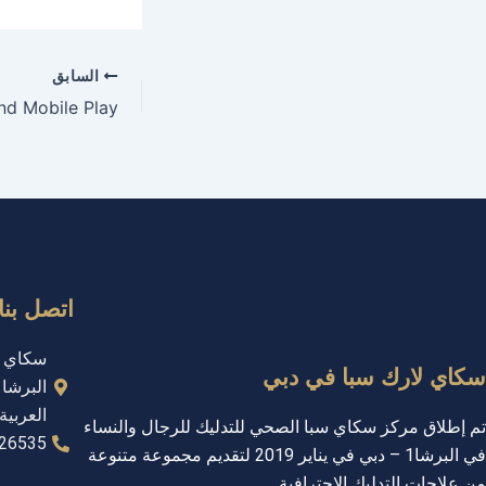
السابق
اتصل بنا
سكاي لارك سبا في دبي
العربية
تم إطلاق مركز سكاي سبا الصحي للتدليك للرجال والنساء
26535+
في البرشا1 – دبي في يناير 2019 لتقديم مجموعة متنوعة
من علاجات التدليك الاحترافية.