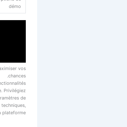
démo
aximiser vos
chances.
ctionnalités
. Privilégiez
aramètres de
 techniques,
a plateforme.