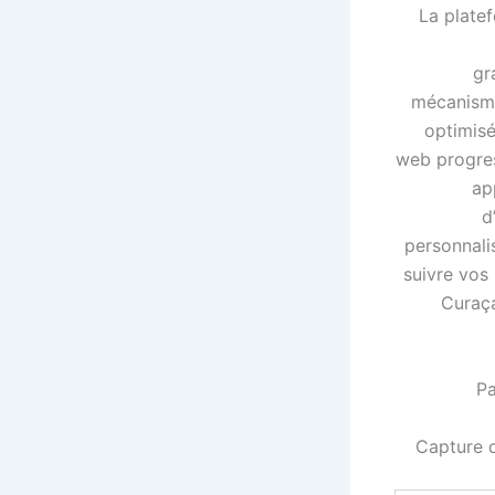
La plate
gr
mécanismes
optimisé
web progres
ap
d
personnali
suivre vos
Curaça
Capture d