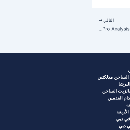
التالي
Bitstarz Free Spins & Login Technical Manual: A Pro Analysis of Bonus Mechanics
 الساخن مدلكتين
لبرشا
الزيت الساخن
ام القدمين
ه
لأربعة
في دبي
ي دبي