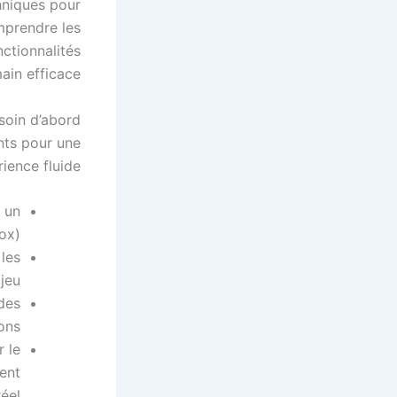
chniques pour
mprendre les
nctionnalités
ain efficace.
soin d’abord
nts pour une
ience fluide :
 un
ox).
 les
jeu.
 des
ons.
 le
gent
réel.