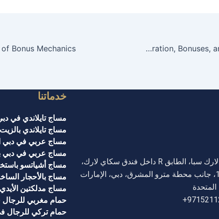
Spindog Protocol M Guide: Registration, Bonuses, and Mobile Play
خدماتنا
مساج تايلاندي في دبي
مساج تايلاندي بالزيت
مساج عربي في دبي ا
مساج عربي في دبي ب
سكاي لارك سبا، الطابق R داخل فندق سكاي لارك،
مساج أشياتسو باستخد
البرشا1، جانب محطة مترو المشرق، دبي، الإمارات
مساج بالأحجار الساخن
 المتحدة
مساج مدلكتين الأيدي ا
9715211
حمام مغربي للرجال 
حمام تركي للرجال ف