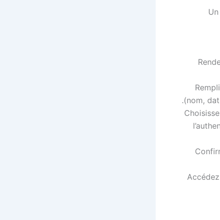
Un 
Rendez
Rempli
(nom, date
Choisisse
l’authe
Confir
Accédez 