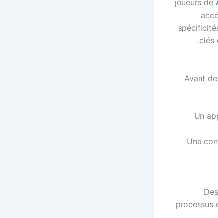
joueurs de
accé
spécificité
clés 
Avant de
Un app
Une conn
Des
processus d