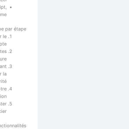
pt,
me.
pe par étape
r le
te”.
tes
ure.
vant
r la
ité.
otre
ion.
ster
er.
ctionnalités