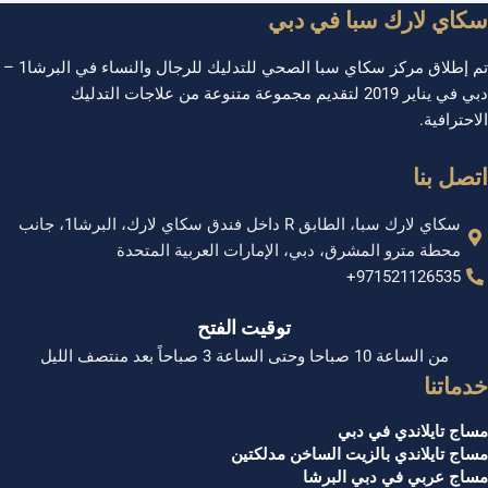
سكاي لارك سبا في دبي
تم إطلاق مركز سكاي سبا الصحي للتدليك للرجال والنساء في البرشا1 –
دبي في يناير 2019 لتقديم مجموعة متنوعة من علاجات التدليك
الاحترافية.
اتصل بنا
سكاي لارك سبا، الطابق R داخل فندق سكاي لارك، البرشا1، جانب
محطة مترو المشرق، دبي، الإمارات العربية المتحدة
971521126535+
توقيت الفتح
من الساعة 10 صباحا وحتى الساعة 3 صباحاً بعد منتصف الليل
خدماتنا
مساج تايلاندي في دبي
مساج تايلاندي بالزيت الساخن مدلكتين
مساج عربي في دبي البرشا