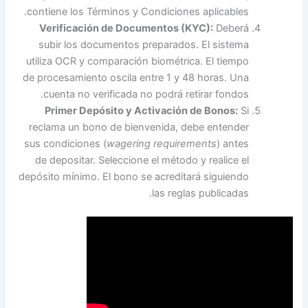
contiene los Términos y Condiciones aplicables.
Verificación de Documentos (KYC):
Deberá
subir los documentos preparados. El sistema
utiliza OCR y comparación biométrica. El tiempo
de procesamiento oscila entre 1 y 48 horas. Una
cuenta no verificada no podrá retirar fondos.
Primer Depósito y Activación de Bonos:
Si
reclama un bono de bienvenida, debe entender
sus condiciones (
wagering requirements
) antes
de depositar. Seleccione el método y realice el
depósito mínimo. El bono se acreditará siguiendo
las reglas publicadas.